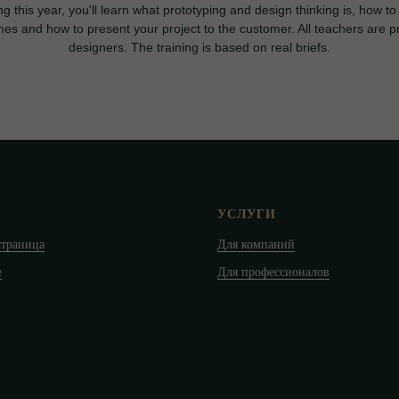
g this year, you'll learn what prototyping and design thinking is, how to
mes and how to present your project to the customer. All teachers are pr
designers. The training is based on real briefs.
УСЛУГИ
страница
Для компаний
е
Для профессионалов