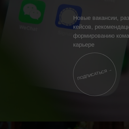
Новые вакансии, ра
кейсов, рекомендац
формированию кома
карьере
ПОДПИСАТЬСЯ →