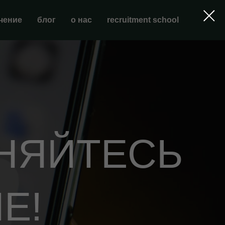
чение
блог
о нас
recruitment school
НЯЙТЕСЬ
Е!