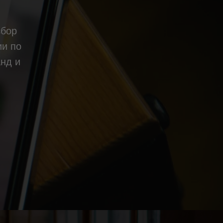
збор
ии по
нд и