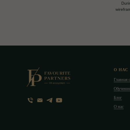
Durin
wirefra
О НАС
Главная 
Обучени
Блог
О нас